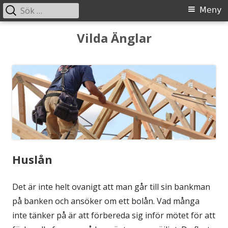
Sök
Primär
Meny
efter:
meny
Gå
Vilda Änglar
till
innehåll
Huslån
Det är inte helt ovanigt att man går till sin bankman
på banken och ansöker om ett bolån. Vad många
inte tänker på är att förbereda sig inför mötet för att