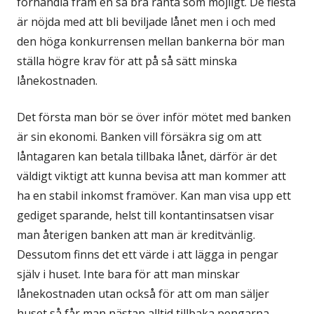
förhandla fram en så bra ränta som möjligt. De flesta
är nöjda med att bli beviljade lånet men i och med
den höga konkurrensen mellan bankerna bör man
ställa högre krav för att på så sätt minska
lånekostnaden.
Det första man bör se över inför mötet med banken
är sin ekonomi. Banken vill försäkra sig om att
låntagaren kan betala tillbaka lånet, därför är det
väldigt viktigt att kunna bevisa att man kommer att
ha en stabil inkomst framöver. Kan man visa upp ett
gediget sparande, helst till kontantinsatsen visar
man återigen banken att man är kreditvänlig.
Dessutom finns det ett värde i att lägga in pengar
själv i huset. Inte bara för att man minskar
lånekostnaden utan också för att om man säljer
huset så får man nästan alltid tillbaka pengarna