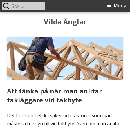
Sök
Primär
Meny
efter:
meny
Gå
Vilda Änglar
till
innehåll
Att tänka på när man anlitar
takläggare vid takbyte
Det finns en hel del saker och faktorer som man
måste ta hänsyn till vid takbyte. Även om man anlitar