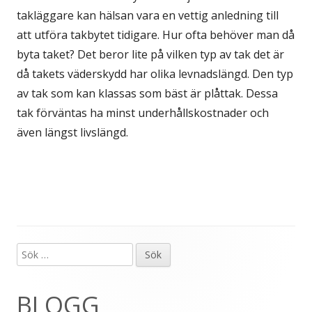
takläggare kan hälsan vara en vettig anledning till
att utföra takbytet tidigare. Hur ofta behöver man då
byta taket? Det beror lite på vilken typ av tak det är
då takets väderskydd har olika levnadslängd. Den typ
av tak som kan klassas som bäst är plåttak. Dessa
tak förväntas ha minst underhållskostnader och
även längst livslängd.
Sök
Primär
efter:
sidopanel
BLOGG